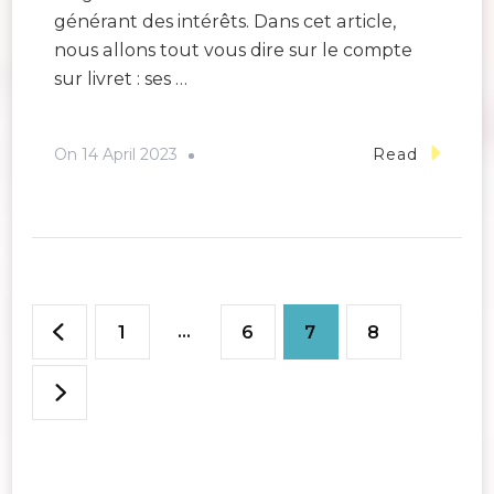
générant des intérêts. Dans cet article,
nous allons tout vous dire sur le compte
sur livret : ses …
On
14 April 2023
Read
Posts
Page
…
Page
Page
Page
1
6
7
8
pagination