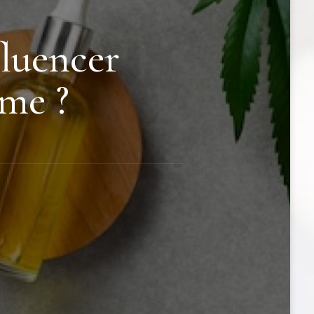
luencer
sme ?