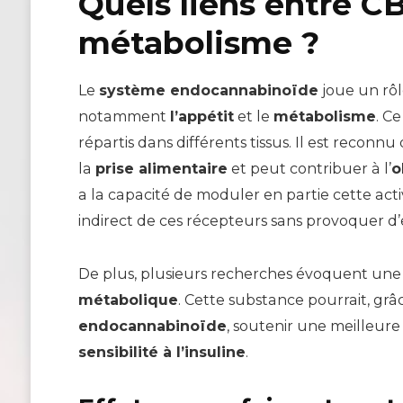
Quels liens entre CB
métabolisme ?
Le
système endocannabinoïde
joue un rôl
notamment
l’appétit
et le
métabolisme
. C
répartis dans différents tissus. Il est reconnu
la
prise alimentaire
et peut contribuer à l’
o
a la capacité de moduler en partie cette a
indirect de ces récepteurs sans provoquer d
De plus, plusieurs recherches évoquent une 
métabolique
. Cette substance pourrait, gr
endocannabinoïde
, soutenir une meilleur
sensibilité à l’insuline
.