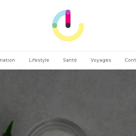
mation
Lifestyle
Santé
Voyages
Cont